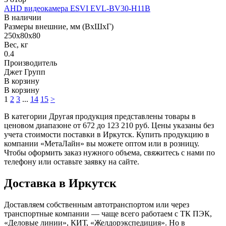
AHD видеокамера ESVI EVL-BV30-H11B
В наличии
Размеры внешние, мм (ВхШхГ)
250х80х80
Вес, кг
0.4
Производитель
Джет Групп
В корзину
В корзину
1
2
3
...
14
15
>
В категории Другая продукция представлены товары в
ценовом диапазоне от 672 до 123 210 руб. Цены указаны без
учета стоимости поставки в Иркутск. Купить продукцию в
компании «МетаЛайн» вы можете оптом или в розницу.
Чтобы оформить заказ нужного объема, свяжитесь с нами по
телефону или оставьте заявку на сайте.
Доставка в Иркутск
Доставляем собственным автотранспортом или через
транспортные компании — чаще всего работаем с ТК ПЭК,
«Деловые линии», КИТ, «Желдорэкспедиция». Но в