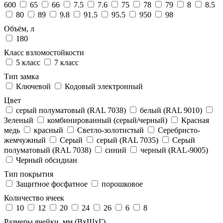
600
65
66
7.5
7.6
75
78
79
8
8.5
80
89
9.8
91.5
95.5
950
98
Объём, л
180
Класс взломостойкости
5 класс
7 класс
Тип замка
Ключевой
Кодовый электронный
Цвет
cерый полуматовый (RAL 7038)
белый (RAL 9010)
Зеленый
комбинированный (серый/черный)
Красная
медь
красный
Светло-золотистый
Серебристо-
жемчужный
Серый
серый (RAL 7035)
Серый
полуматовый (RAL 7038)
синий
черный (RAL-9005)
Черный обсидиан
Тип покрытия
Защитное фосфатное
порошковое
Количество ячеек
10
12
20
24
26
6
8
Размеры ячейки, мм (ВхШхГ)