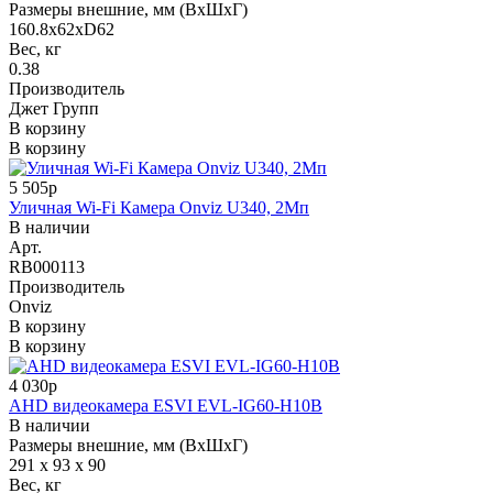
Размеры внешние, мм (ВхШхГ)
160.8х62хD62
Вес, кг
0.38
Производитель
Джет Групп
В корзину
В корзину
5 505р
Уличная Wi-Fi Камера Onviz U340, 2Мп
В наличии
Арт.
RB000113
Производитель
Onviz
В корзину
В корзину
4 030р
AHD видеокамера ESVI EVL-IG60-H10B
В наличии
Размеры внешние, мм (ВхШхГ)
291 x 93 x 90
Вес, кг