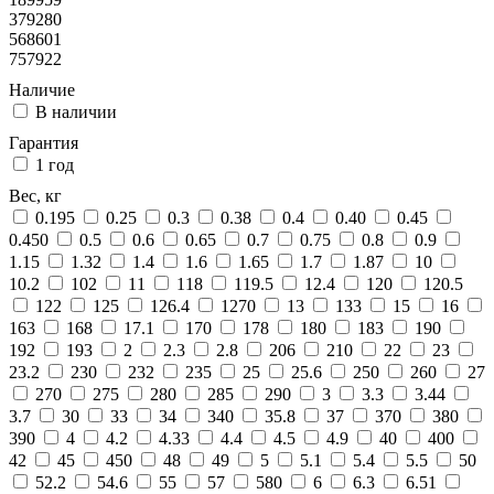
379280
568601
757922
Наличие
В наличии
Гарантия
1 год
Вес, кг
0.195
0.25
0.3
0.38
0.4
0.40
0.45
0.450
0.5
0.6
0.65
0.7
0.75
0.8
0.9
1.15
1.32
1.4
1.6
1.65
1.7
1.87
10
10.2
102
11
118
119.5
12.4
120
120.5
122
125
126.4
1270
13
133
15
16
163
168
17.1
170
178
180
183
190
192
193
2
2.3
2.8
206
210
22
23
23.2
230
232
235
25
25.6
250
260
27
270
275
280
285
290
3
3.3
3.44
3.7
30
33
34
340
35.8
37
370
380
390
4
4.2
4.33
4.4
4.5
4.9
40
400
42
45
450
48
49
5
5.1
5.4
5.5
50
52.2
54.6
55
57
580
6
6.3
6.51