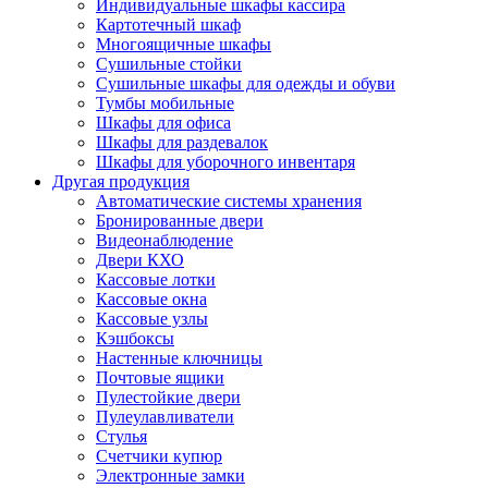
Индивидуальные шкафы кассира
Картотечный шкаф
Многоящичные шкафы
Сушильные стойки
Сушильные шкафы для одежды и обуви
Тумбы мобильные
Шкафы для офиса
Шкафы для раздевалок
Шкафы для уборочного инвентаря
Другая продукция
Автоматические системы хранения
Бронированные двери
Видеонаблюдение
Двери КХО
Кассовые лотки
Кассовые окна
Кассовые узлы
Кэшбоксы
Настенные ключницы
Почтовые ящики
Пулестойкие двери
Пулеулавливатели
Стулья
Счетчики купюр
Электронные замки